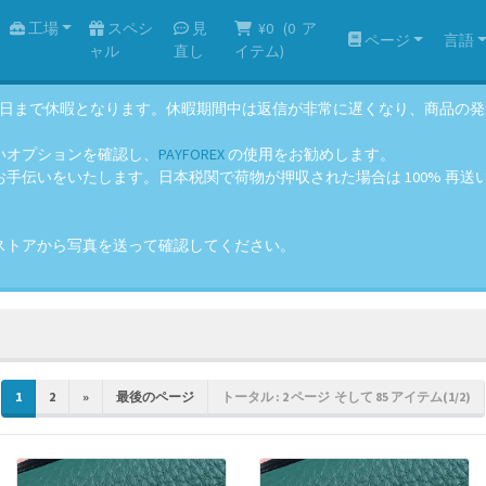
工場
スペシ
見
¥0
(
0
ア
ページ
言語
ャル
直し
イテム)
年8月14日まで休暇となります。休暇期間中は返信が非常に遅くなり、商品
いオプションを確認し、
PAYFOREX
の使用をお勧めします。
伝いをいたします。日本税関で荷物が押収された場合は 100% 再送いた
ストアから写真を送って確認してください。
1
2
»
最後のページ
トータル : 2 ページ そして 85 アイテム(1/2)