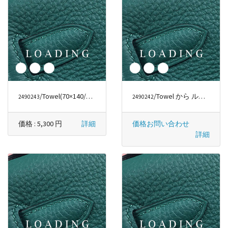
/Towel
(70×140/35×75 cm)
から シャネル/CHANEL
/Towel から ルイヴィトン/LOUIS VUITTON
2490243
2490242
価格 :
5,300 円
詳細
価格お問い合わせ
詳細