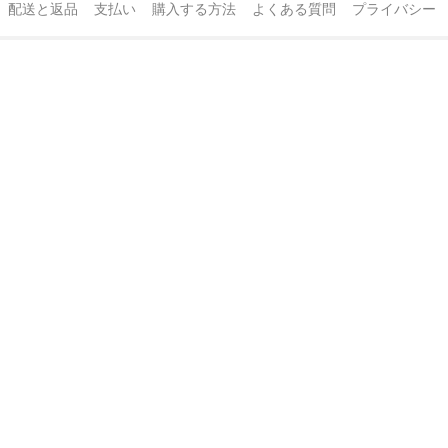
配送と返品
支払い
購入する方法
よくある質問
プライバシー