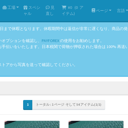
工場
スペシ
見
¥0
(
0
ア
ページ
言語
ャル
直し
イテム)
年8月14日まで休暇となります。休暇期間中は返信が非常に遅くなり、商品
いオプションを確認し、
PAYFOREX
の使用をお勧めします。
伝いをいたします。日本税関で荷物が押収された場合は 100% 再送いた
ストアから写真を送って確認してください。
1
トータル : 1 ページ そして 54 アイテム(1/1)