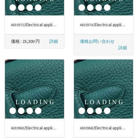
/Electrical appliances から DYSON
/Electrical appliances から DYSON
4693975
4693974
価格 :
25,300 円
詳細
価格お問い合わせ
詳細
/Electrical appliances から DYSON
/Electrical appliances から DYSON
4693969
4693968