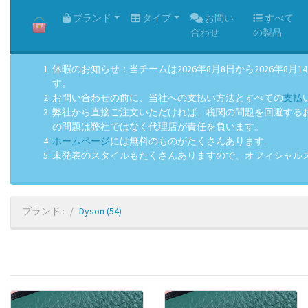
HOME
ブランド
タイプ
お問い
すべて
合わせ
の製品
休暇のお知らせ：当チームは2026年8月8日から2026
す。
お問い合わせの前に、当社への支払い方法とすべての
支払
弊社から直接ご注文いただければ、税関の問題を回避するお手
の問題は弊社ではなく代理店が責任を負います。
ホームページ
には無料のものがたくさんあります.
未発表のスタイルもたくさんありますので、オフィシャル
ブランド :
Dyson
(54)