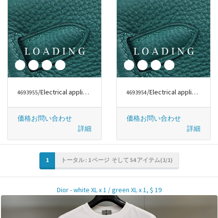
/Electrical appliances から DYSON
/Electrical appliances から DYSON
4693955
4693954
価格お問い合わせ
価格お問い合わせ
詳細
詳細
1
トータル : 1 ページ そして 54 アイテム(1/1)
Dior - white XL x 1 / green XL x 1, $ 19