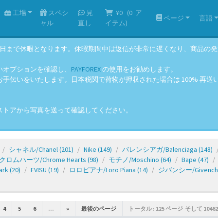
工場
スペシ
見
¥0
(
0
ア
ページ
言語
ャル
直し
イテム)
年8月14日まで休暇となります。休暇期間中は返信が非常に遅くなり、商品
いオプションを確認し、
PAYFOREX
の使用をお勧めします。
伝いをいたします。日本税関で荷物が押収された場合は 100% 再送いた
ストアから写真を送って確認してください。
シャネル/Chanel
(201)
Nike
(149)
バレンシアガ/Balenciaga
(148)
クロムハーツ/Chrome Hearts
(98)
モチノ/Moschino
(64)
Bape
(47)
ark
(20)
EVISU
(19)
ロロピアナ/Loro Piana
(14)
ジバンシー/Givench
4
5
6
...
»
最後のページ
トータル : 125 ページ そして 10462