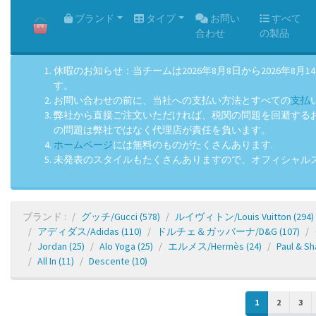
HOME
ブランド
タイプ
お問い
すべて
合わせ
の製品
休暇のお知らせ：当チームは2026年8月8日から2026
す。
お問い合わせの前に、当社への支払い方法とすべての
支払
弊社から直接ご注文いただければ、税関の問題を回避するお手
の問題は弊社ではなく代理店が責任を負います。
ホームページ
には無料のものがたくさんあります.
未発表のスタイルもたくさんありますので、オフィシャル
ブランド :
グッチ/Gucci
(578)
ルイヴィトン/Louis Vuitton
(294)
アディダス/Adidas
(110)
ドルチェ＆ガッバーナ/D&G
(107)
Jordan
(25)
Alo Yoga
(25)
エルメス/Hermès
(24)
Paul & Sh
All In
(11)
Descente
(10)
1
2
3