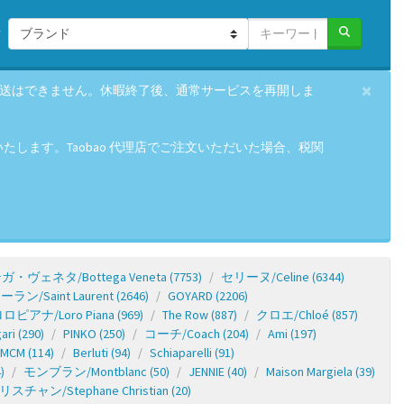
×
の発送はできません。休暇終了後、通常サービスを再開しま
します。Taobao 代理店でご注文いただいた場合、税関
・ヴェネタ/Bottega Veneta
(7753)
セリーヌ/Celine
(6344)
ラン/Saint Laurent
(2646)
GOYARD
(2206)
ロピアナ/Loro Piana
(969)
The Row
(887)
クロエ/Chloé
(857)
ri
(290)
PINKO
(250)
コーチ/Coach
(204)
Ami
(197)
MCM
(114)
Berluti
(94)
Schiaparelli
(91)
)
モンブラン/Montblanc
(50)
JENNIE
(40)
Maison Margiela
(39)
ャン/Stephane Christian
(20)