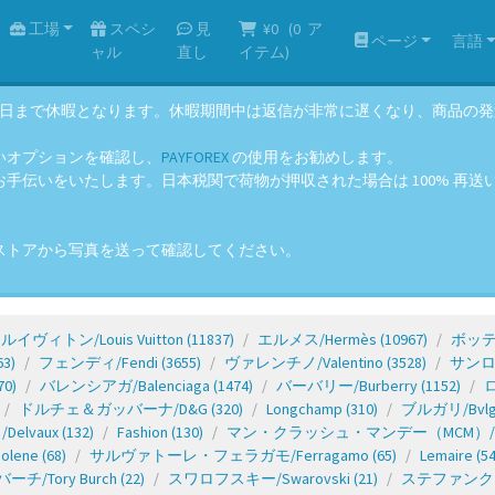
工場
スペシ
見
¥0
(
0
ア
ページ
言語
ャル
直し
イテム)
年8月14日まで休暇となります。休暇期間中は返信が非常に遅くなり、商品
いオプションを確認し、
PAYFOREX
の使用をお勧めします。
伝いをいたします。日本税関で荷物が押収された場合は 100% 再送いた
ストアから写真を送って確認してください。
ルイヴィトン/Louis Vuitton
(11837)
エルメス/Hermès
(10967)
ボッテガ
63)
フェンディ/Fendi
(3655)
ヴァレンチノ/Valentino
(3528)
サンロー
70)
バレンシアガ/Balenciaga
(1474)
バーバリー/Burberry
(1152)
ロ
ドルチェ＆ガッバーナ/D&G
(320)
Longchamp
(310)
ブルガリ/Bvlga
lvaux
(132)
Fashion
(130)
マン・クラッシュ・マンデー（MCM）/
olene
(68)
サルヴァトーレ・フェラガモ/Ferragamo
(65)
Lemaire
(54
チ/Tory Burch
(22)
スワロフスキー/Swarovski
(21)
ステファンクリスチ