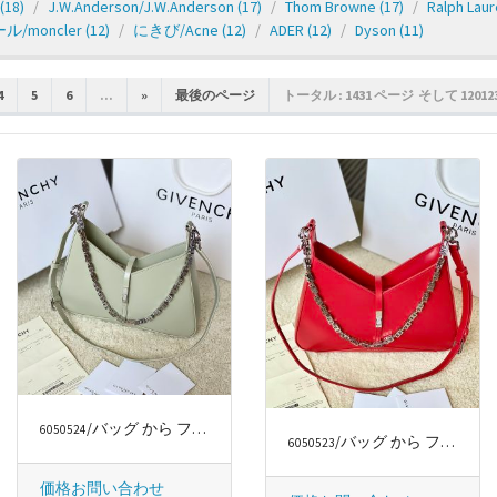
(18)
J.W.Anderson/J.W.Anderson
(17)
Thom Browne
(17)
Ralph Lau
/moncler
(12)
にきび/Acne
(12)
ADER
(12)
Dyson
(11)
4
5
6
...
»
最後のページ
トータル : 1431 ページ そして 120123
/バッグ から ファッションラグジュアリー
6050524
/バッグ から ファッションラグジュアリー
6050523
価格お問い合わせ