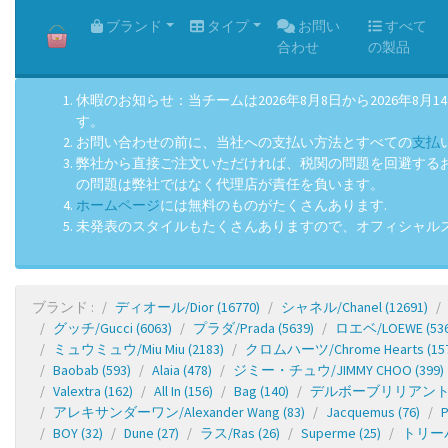
HOME
ブランド
タイプ
お問い
すべて
合わせ
の製品
休暇のお知らせ：当チームは2026年8月8日から2026
す。
お問い合わせの前に、当社への支払い方法とすべての
支払
弊社から直接ご注文いただければ、税関の問題を回避するお手
の問題は弊社ではなく代理店が責任を負います。
ホームページ
には無料のものがたくさんあります.
未発表のスタイルもたくさんありますので、オフィシャル
ブランド :
ディオール/Dior
(16770)
シャネル/Chanel
(12691)
グッチ/Gucci
(6063)
プラダ/Prada
(5639)
ロエベ/LOEWE
(53
ミュウミュウ/Miu Miu
(2183)
クロムハーツ/Chrome Hearts
(15
Baobab
(593)
Alaia
(478)
ジミー・チュウ/JIMMY CHOO
(399)
Valextra
(162)
All In
(156)
Bag
(140)
デルボーブリリアント/De
アレキサンダーワン/Alexander Wang
(83)
Jacquemus
(76)
P
BOY
(32)
Dune
(27)
ラス/Ras
(26)
Superme
(25)
トリーバー