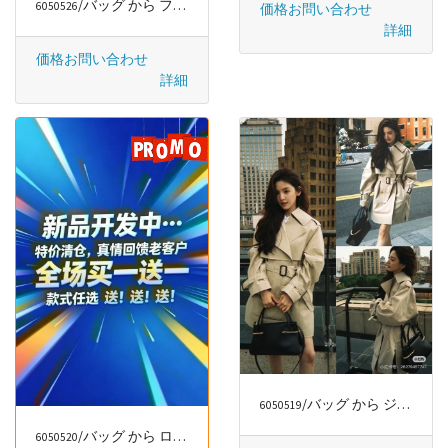
/バッグ から ファッションラグジュアリー
6050526
価格お問い合わせ
詳細
価格お問い合わせ
詳細
/バッグ から ジバンシー/GIVENCHY
6050519
/バッグ から ロエベ/LOEWE
6050520