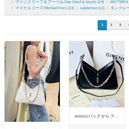
ヴァンクリーフ＆アーペル/Van Cleef & Arpels
(19)
ARC'TERYX
マイケルコース/Michael Kors
(13)
Lululemon
(12)
モンクレール
1
2
3
/バッグ から ファッションラグジュアリー
6050525