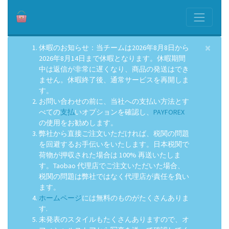
×
休暇のお知らせ：当チームは2026年8月8日から
2026年8月14日まで休暇となります。休暇期間
中は返信が非常に遅くなり、商品の発送はでき
ません。休暇終了後、通常サービスを再開しま
す。
お問い合わせの前に、当社への支払い方法とす
べての
支払
いオプションを確認し、
PAYFOREX
の使用をお勧めします。
弊社から直接ご注文いただければ、税関の問題
を回避するお手伝いをいたします。日本税関で
荷物が押収された場合は 100% 再送いたしま
す。Taobao 代理店でご注文いただいた場合、
税関の問題は弊社ではなく代理店が責任を負い
ます。
ホームページ
には無料のものがたくさんありま
す.
未発表のスタイルもたくさんありますので、オ