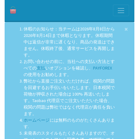
×
休暇のお知らせ：当チームは2026年8月8日から
2026年8月14日まで休暇となります。休暇期間
中は返信が非常に遅くなり、商品の発送はでき
ません。休暇終了後、通常サービスを再開しま
す。
お問い合わせの前に、当社への支払い方法とす
べての
支払
いオプションを確認し、
PAYFOREX
の使用をお勧めします。
弊社から直接ご注文いただければ、税関の問題
を回避するお手伝いをいたします。日本税関で
荷物が押収された場合は 100% 再送いたしま
す。Taobao 代理店でご注文いただいた場合、
税関の問題は弊社ではなく代理店が責任を負い
ます。
ホームページ
には無料のものがたくさんありま
す.
未発表のスタイルもたくさんありますので、オ