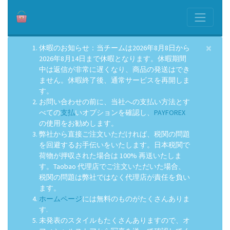
×
休暇のお知らせ：当チームは2026年8月8日から
2026年8月14日まで休暇となります。休暇期間
中は返信が非常に遅くなり、商品の発送はでき
ません。休暇終了後、通常サービスを再開しま
す。
お問い合わせの前に、当社への支払い方法とす
べての
支払
いオプションを確認し、
PAYFOREX
の使用をお勧めします。
弊社から直接ご注文いただければ、税関の問題
を回避するお手伝いをいたします。日本税関で
荷物が押収された場合は 100% 再送いたしま
す。Taobao 代理店でご注文いただいた場合、
税関の問題は弊社ではなく代理店が責任を負い
ます。
ホームページ
には無料のものがたくさんありま
す.
未発表のスタイルもたくさんありますので、オ