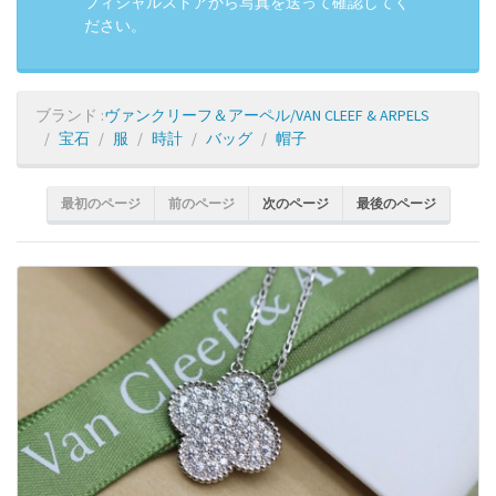
フィシャルストアから写真を送って確認してく
ださい。
ブランド :
ヴァンクリーフ＆アーペル/VAN CLEEF & ARPELS
宝石
服
時計
バッグ
帽子
最初のページ
前のページ
次のページ
最後のページ