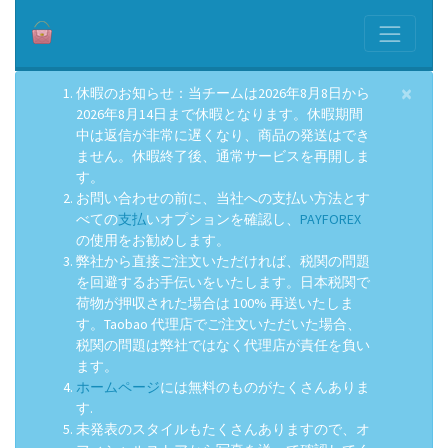
×
休暇のお知らせ：当チームは2026年8月8日から
2026年8月14日まで休暇となります。休暇期間
中は返信が非常に遅くなり、商品の発送はでき
ません。休暇終了後、通常サービスを再開しま
す。
お問い合わせの前に、当社への支払い方法とす
べての
支払
いオプションを確認し、
PAYFOREX
の使用をお勧めします。
弊社から直接ご注文いただければ、税関の問題
を回避するお手伝いをいたします。日本税関で
荷物が押収された場合は 100% 再送いたしま
す。Taobao 代理店でご注文いただいた場合、
税関の問題は弊社ではなく代理店が責任を負い
ます。
ホームページ
には無料のものがたくさんありま
す.
未発表のスタイルもたくさんありますので、オ