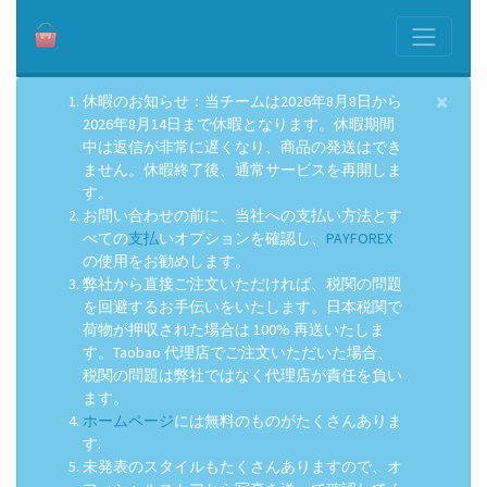
×
休暇のお知らせ：当チームは2026年8月8日から
2026年8月14日まで休暇となります。休暇期間
中は返信が非常に遅くなり、商品の発送はでき
ません。休暇終了後、通常サービスを再開しま
す。
お問い合わせの前に、当社への支払い方法とす
べての
支払
いオプションを確認し、
PAYFOREX
の使用をお勧めします。
弊社から直接ご注文いただければ、税関の問題
を回避するお手伝いをいたします。日本税関で
荷物が押収された場合は 100% 再送いたしま
す。Taobao 代理店でご注文いただいた場合、
税関の問題は弊社ではなく代理店が責任を負い
ます。
ホームページ
には無料のものがたくさんありま
す.
未発表のスタイルもたくさんありますので、オ