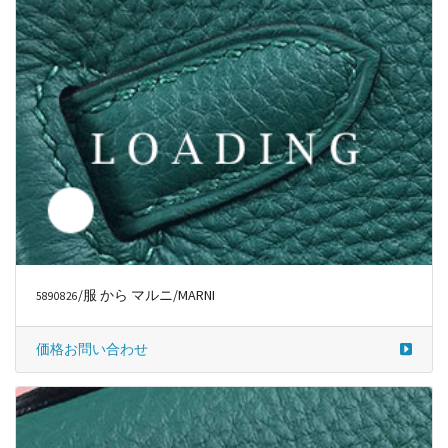
/服 から マルニ/MARNI
5890826