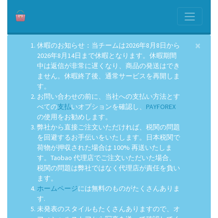
×
休暇のお知らせ：当チームは2026年8月8日から
2026年8月14日まで休暇となります。休暇期間
中は返信が非常に遅くなり、商品の発送はでき
ません。休暇終了後、通常サービスを再開しま
す。
お問い合わせの前に、当社への支払い方法とす
べての
支払
いオプションを確認し、
PAYFOREX
の使用をお勧めします。
弊社から直接ご注文いただければ、税関の問題
を回避するお手伝いをいたします。日本税関で
荷物が押収された場合は 100% 再送いたしま
す。Taobao 代理店でご注文いただいた場合、
税関の問題は弊社ではなく代理店が責任を負い
ます。
ホームページ
には無料のものがたくさんありま
す.
未発表のスタイルもたくさんありますので、オ