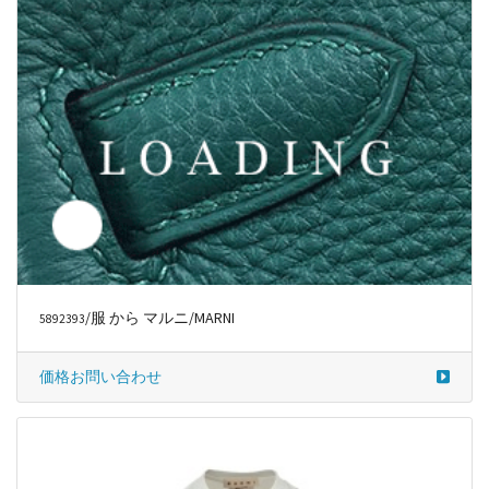
/服 から マルニ/MARNI
5892393