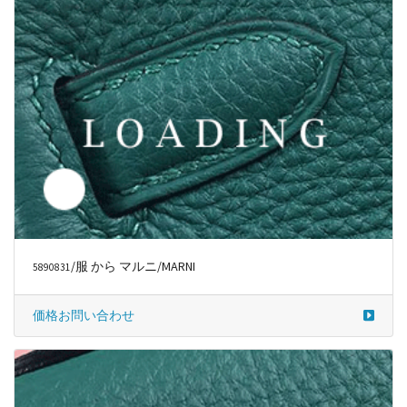
/服 から マルニ/MARNI
5890831