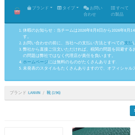
HOME
ブランド
タイプ
お問い
すべて
合わせ
の製品
休暇のお知らせ：当チームは2026年8月8日から2026
す。
お問い合わせの前に、当社への支払い方法とすべての
支払
弊社から直接ご注文いただければ、税関の問題を回避するお手
の問題は弊社ではなく代理店が責任を負います。
ホームページ
には無料のものがたくさんあります.
未発表のスタイルもたくさんありますので、オフィシャル
ブランド :
LANVIN
靴
(196)