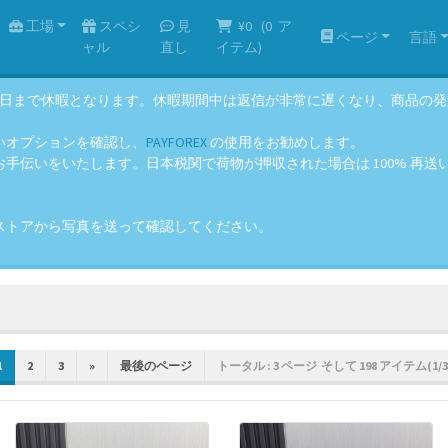
工場
スペシ
見
¥0
(
0
ア
ページ
言語
ャル
直し
イテム)
年8月14日まで休暇となります。休暇期間中は返信が非常に遅くなり、商品
いオプションを確認し、
PAYFOREX
の使用をお勧めします。
伝いをいたします。日本税関で荷物が押収された場合は 100% 再送いた
ストアから写真を送って確認してください。
1
2
3
»
最後のページ
トータル : 3 ページ そして 198 アイテム(1/3