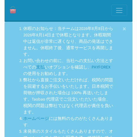
×
休暇のお知らせ：当チームは2026年8月8日から
2026年8月14日まで休暇となります。休暇期間
中は返信が非常に遅くなり、商品の発送はでき
ません。休暇終了後、通常サービスを再開しま
す。
お問い合わせの前に、当社への支払い方法とす
べての
支払
いオプションを確認し、
PAYFOREX
の使用をお勧めします。
弊社から直接ご注文いただければ、税関の問題
を回避するお手伝いをいたします。日本税関で
荷物が押収された場合は 100% 再送いたしま
す。Taobao 代理店でご注文いただいた場合、
税関の問題は弊社ではなく代理店が責任を負い
ます。
ホームページ
には無料のものがたくさんありま
す.
未発表のスタイルもたくさんありますので、オ