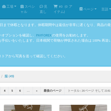
工場
スペシ
見
¥0
(
0
ア
ページ
言語
ャル
直し
イテム)
年8月14日まで休暇となります。休暇期間中は返信が非常に遅くなり、商品
いオプションを確認し、
PAYFOREX
の使用をお勧めします。
伝いをいたします。日本税関で荷物が押収された場合は 100% 再送いた
ストアから写真を送って確認してください。
服
(49)
4
5
6
...
»
最後のページ
トータル : 26 ページ そして 2141