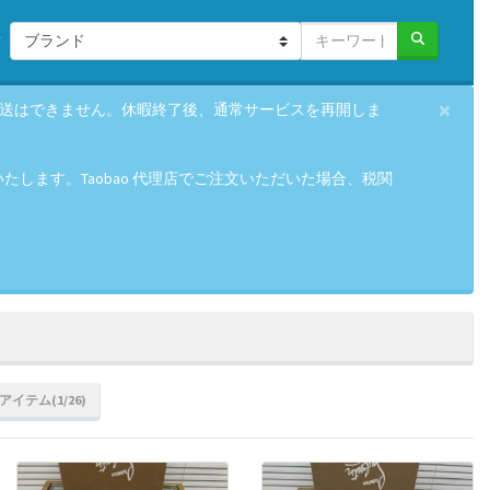
×
の発送はできません。休暇終了後、通常サービスを再開しま
します。Taobao 代理店でご注文いただいた場合、税関
 アイテム(1/26)