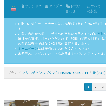
HOME
ブランド
タイプ
お問い
すべて
合わせ
の製品
休暇のお知らせ：当チームは2026年8月8日から2026
す。
お問い合わせの前に、当社への支払い方法とすべての
支払
弊社から直接ご注文いただければ、税関の問題を回避するお手
の問題は弊社ではなく代理店が責任を負います。
ホームページ
には無料のものがたくさんあります.
未発表のスタイルもたくさんありますので、オフィシャル
ブランド :
クリスチャンルブタン/CHRISTIAN LOUBOUTIN
靴
(2089)
1
2
3